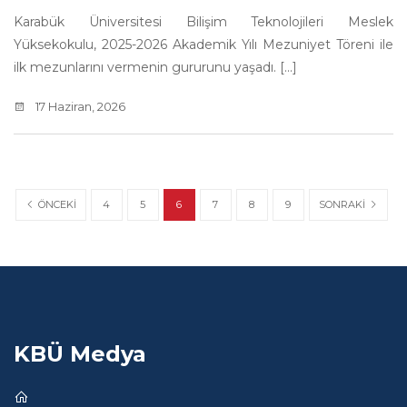
Karabük Üniversitesi Bilişim Teknolojileri Meslek
Yüksekokulu, 2025-2026 Akademik Yılı Mezuniyet Töreni ile
ilk mezunlarını vermenin gururunu yaşadı. [...]
17 Haziran, 2026
ÖNCEKI
SONRAKI
4
5
6
7
8
9
KBÜ Medya