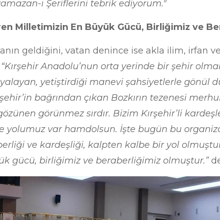
amazan-ı Şeriflerini tebrik ediyorum."
en Milletimizin En Büyük Gücü, Birliğimiz ve B
ın geldiğini, vatan denince ise akla ilim, irfan v
,
“Kırşehir Anadolu’nun orta yerinde bir şehir olma
layan, yetiştirdiği manevi şahsiyetlerle gönül 
rşehir’in bağrından çıkan Bozkırın tezenesi merhu
 gözünen görünmez sırdır. Bizim Kırşehir’li kardeş
be yolumuz var hamdolsun. İşte bugün bu organiza
aberliği ve kardeşliği, kalpten kalbe bir yol olmuşt
ük gücü, birliğimiz ve beraberliğimiz olmuştur.”
de