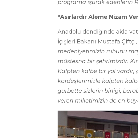
programa iştirak edenlerin R
“Asırlardır Aleme Nizam Ver
Anadolu dendiğinde akla vatan
İçişleri Bakanı Mustafa Çiftçi
medeniyetimizin ruhunu maya
müstesna bir şehrimizdir. Kı
Kalpten kalbe bir yol vardır,
kardeşlerimizle kalpten kal
gurbette sizlerin birliği, ber
veren milletimizin de en büy