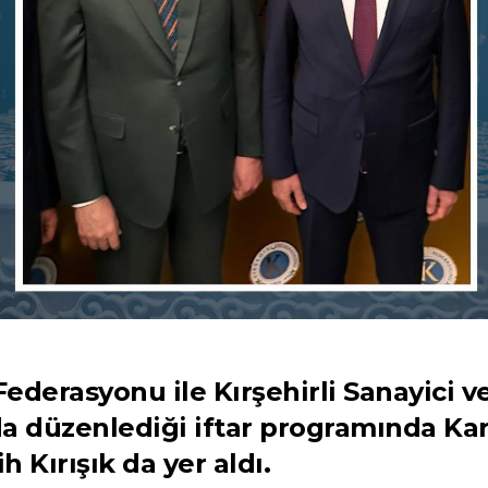
ederasyonu ile Kırşehirli Sanayici ve
a düzenlediği iftar programında Kar
h Kırışık da yer aldı.