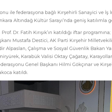
onu ile federasyona bağlı Kırşehirli Sanayici ve İş 
kara Altındağ Kültür Sarayı’nda geniş katılımla ger
of. Dr. Fatih Kırışık’ın katıldığı iftar programına; 
şkanı Mustafa Destici, AK Parti Kırşehir Milletveki
ir Alpaslan, Çalışma ve Sosyal Güvenlik Bakan Ya
emiryürek, Karabük Valisi Oktay Çağatay, Karayol
derasyonu Genel Başkanı Hilmi Gökçınar ve Kırşehir
koca katıldı.