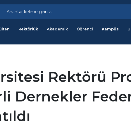
ülten
Rektörlük
Akademik
Öğrenci
Kampüs
U
sitesi Rektörü Pro
irli Dernekler Fede
tıldı