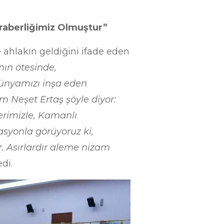
eraberliğimiz Olmuştur”
e ahlakın geldiğini ifade eden
nın ötesinde,
dünyamızı inşa eden
m Neşet Ertaş şöyle diyor:
lerimizle, Kamanlı
syonla görüyoruz ki,
ur. Asırlardır aleme nizam
di.