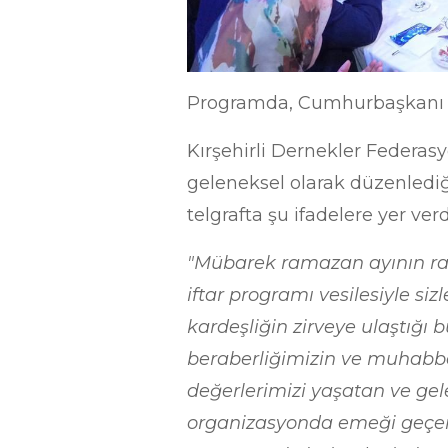
Programda, Cumhurbaşkanı R
Kırşehirli Dernekler Federasy
geleneksel olarak düzenledi
telgrafta şu ifadelere yer verd
"Mübarek ramazan ayının rah
iftar programı vesilesiyle s
kardeşliğin zirveye ulaştığı 
beraberliğimizin ve muhabbe
değerlerimizi yaşatan ve gel
organizasyonda emeği geçenle