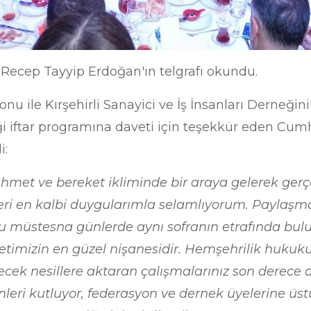
ecep Tayyip Erdoğan'ın telgrafı okundu.
onu ile Kırşehirli Sanayici ve İş İnsanları Derneği
ği iftar programına daveti için teşekkür eden Cu
i:
met ve bereket ikliminde bir araya gelerek gerçe
izleri en kalbi duygularımla selamlıyorum. Payla
bu müstesna günlerde aynı sofranın etrafında bulu
timizin en güzel nişanesidir. Hemşehrilik hukuku
ecek nesillere aktaran çalışmalarınız son derece d
ri kutluyor, federasyon ve dernek üyelerine üstün