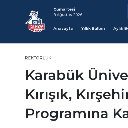
Cumartesi
8 Ağustos, 2026
Anasayfa
Yıllık Bülten
Aylık B
REKTÖRLÜK
Karabük Üniver
Kırışık, Kırşeh
Programına Ka