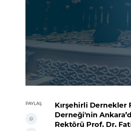
PAYLAŞ
Kırşehirli Dernekler F
Derneği'nin Ankara’d
Rektörü Prof. Dr. Fati