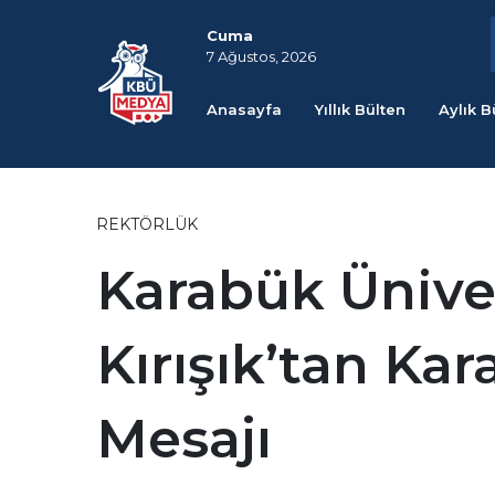
Cuma
7 Ağustos, 2026
Anasayfa
Yıllık Bülten
Aylık B
REKTÖRLÜK
Karabük Üniver
Kırışık’tan Kar
Mesajı