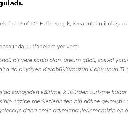
guladı.
törü Prof. Dr. Fatih Kırışık, Karabük’ün il oluşunun 
 mesajında şu ifadelere yer verdi:
ncü bir yere sahip olan, üretim gücü, sosyal yapıs
daha da büyüyen Karabük’ümüzün il oluşunun 31.
 yılda sanayiden eğitime, kültürden turizme kada
sinin cazibe merkezlerinden biri hâline gelmiştir.
, geleceğe daha emin adımlarla ilerlememizin en