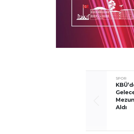
SPOR
KBÜ’d
Gelec
Mezunl
Aldı