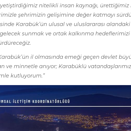
yetiştirdiğimiz nitelikli insan kaynağı, ürettiğimiz
rimizle şehrimizin gelişimine değer katmayı sürd
risinde Karabük’ün ulusal ve uluslararası alandaki 
 gelecek sunmak ve ortak kalkınma hedeflerimizi
sürdüreceğiz.
arabük’ün il olmasında emeği geçen devlet büyü
an ve minnetle anıyor; Karabüklü vatandaşlarımızın
mle kutluyorum.”