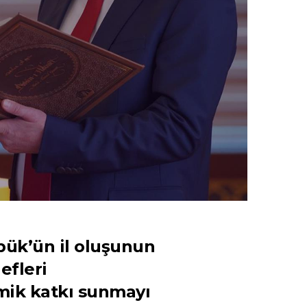
abük’ün il oluşunun
efleri
mik katkı sunmayı