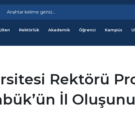
ülten
Rektörlük
Akademik
Öğrenci
Kampüs
U
sitesi Rektörü Pro
abük’ün İl Oluşunun