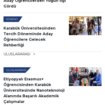
Aday Öğrencilerden Yoğun İlgi
Gördü
ÖĞRENCI
Karabük Üniversitesinden
Tercih Döneminde Aday
Öğrencilere Gelecek
Rehberliği
ULUSLARARASI
ULUSLARARASI
Etiyopyalı Erasmus+
Öğrencisinden Karabük
Üniversitesinde Nanoteknoloji
Alanında Başarılı Akademik
Çalışmalar