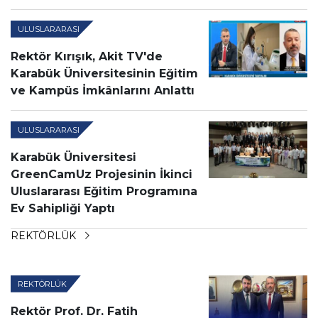
ULUSLARARASI
Rektör Kırışık, Akit TV'de
Karabük Üniversitesinin Eğitim
ve Kampüs İmkânlarını Anlattı
ULUSLARARASI
Karabük Üniversitesi
GreenCamUz Projesinin İkinci
Uluslararası Eğitim Programına
Ev Sahipliği Yaptı
REKTÖRLÜK
REKTÖRLÜK
Rektör Prof. Dr. Fatih