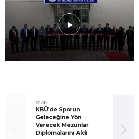
SPOR
KBÜ’de Sporun
Geleceğine Yön
Üni
Verecek Mezunlar
Oyun
Diplomalarını Aldı