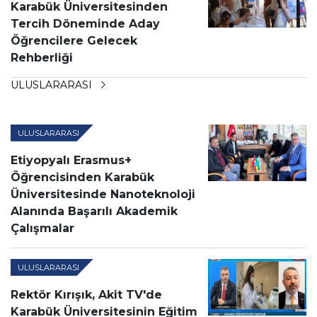
Karabük Üniversitesinden
Tercih Döneminde Aday
Öğrencilere Gelecek
Rehberliği
ULUSLARARASI
ULUSLARARASI
Etiyopyalı Erasmus+
Öğrencisinden Karabük
Üniversitesinde Nanoteknoloji
Alanında Başarılı Akademik
Çalışmalar
ULUSLARARASI
Rektör Kırışık, Akit TV'de
Karabük Üniversitesinin Eğitim