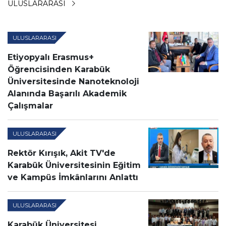
ULUSLARARASI
ULUSLARARASI
Etiyopyalı Erasmus+
Öğrencisinden Karabük
Üniversitesinde Nanoteknoloji
Alanında Başarılı Akademik
Çalışmalar
ULUSLARARASI
Rektör Kırışık, Akit TV'de
Karabük Üniversitesinin Eğitim
ve Kampüs İmkânlarını Anlattı
ULUSLARARASI
Karabük Üniversitesi