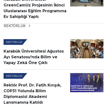
GreenCamUz Projesinin İkinci
Uluslararası Eğitim Programına
Ev Sahipliği Yaptı
REKTÖRLÜK
REKTÖRLÜK
Karabük Üniversitesi Ağustos
Ayı Senatosu'nda Bilim ve
Yapay Zekâ Öne Çıktı
REKTÖRLÜK
Rektör Prof. Dr. Fatih Kırışık,
COP31 Yolunda Bilim
Diplomasisi Akademi
Lansmanına Katıldı