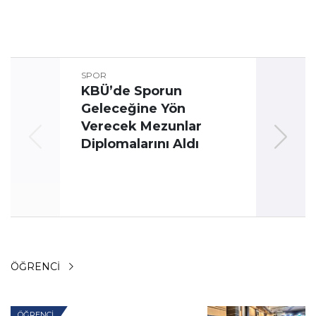
SPOR
KBÜ’de Sporun
Geleceğine Yön
Üni
Verecek Mezunlar
Oyun
Diplomalarını Aldı
ÖĞRENCI
ÖĞRENCI