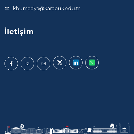
kbumedya@karabuk.edu.tr
İletişim