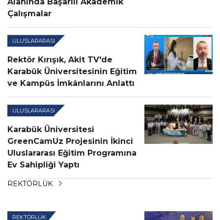
Alanında Başarılı Akademik
Çalışmalar
ULUSLARARASI
Rektör Kırışık, Akit TV'de
Karabük Üniversitesinin Eğitim
ve Kampüs İmkânlarını Anlattı
ULUSLARARASI
Karabük Üniversitesi
GreenCamUz Projesinin İkinci
Uluslararası Eğitim Programına
Ev Sahipliği Yaptı
REKTÖRLÜK
REKTÖRLÜK