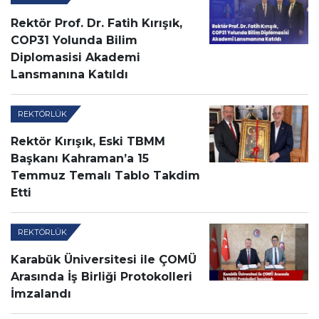
Rektör Prof. Dr. Fatih Kırışık,
COP31 Yolunda Bilim
Diplomasisi Akademi
Lansmanına Katıldı
REKTÖRLÜK
Rektör Kırışık, Eski TBMM
Başkanı Kahraman’a 15
Temmuz Temalı Tablo Takdim
Etti
REKTÖRLÜK
Karabük Üniversitesi ile ÇOMÜ
Arasında İş Birliği Protokolleri
İmzalandı