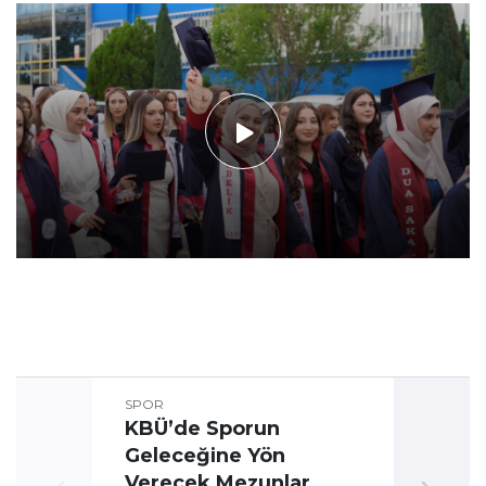
SPOR
KBÜ’de Sporun
Geleceğine Yön
Üni
Verecek Mezunlar
Oyun