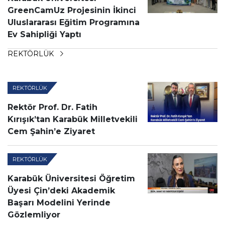
GreenCamUz Projesinin İkinci
Uluslararası Eğitim Programına
Ev Sahipliği Yaptı
REKTÖRLÜK
REKTÖRLÜK
Rektör Prof. Dr. Fatih
Kırışık’tan Karabük Milletvekili
Cem Şahin’e Ziyaret
REKTÖRLÜK
Karabük Üniversitesi Öğretim
Üyesi Çin’deki Akademik
Başarı Modelini Yerinde
Gözlemliyor