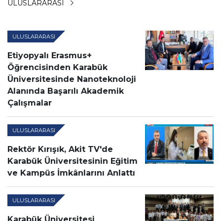
ULUSLARARASI
ULUSLARARASI
Etiyopyalı Erasmus+
Öğrencisinden Karabük
Üniversitesinde Nanoteknoloji
Alanında Başarılı Akademik
Çalışmalar
ULUSLARARASI
Rektör Kırışık, Akit TV'de
Karabük Üniversitesinin Eğitim
ve Kampüs İmkânlarını Anlattı
ULUSLARARASI
Karabük Üniversitesi