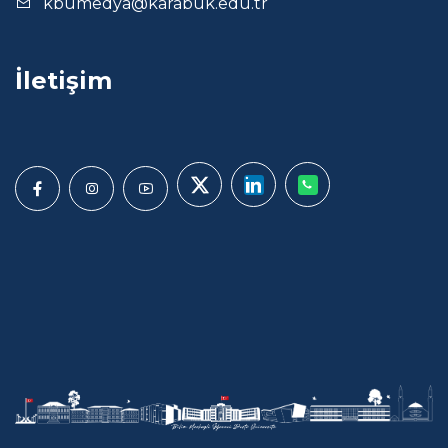
kbumedya@karabuk.edu.tr
İletişim