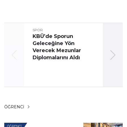
SPOR
KBÜ’de Sporun
Geleceğine Yön
Üni
Verecek Mezunlar
Oyun
Diplomalarını Aldı
ÖĞRENCI
ÖĞRENCI