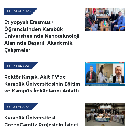
ULUSLARARASI
Etiyopyalı Erasmus+
Öğrencisinden Karabük
Üniversitesinde Nanoteknoloji
Alanında Başarılı Akademik
Çalışmalar
ULUSLARARASI
Rektör Kırışık, Akit TV'de
Karabük Üniversitesinin Eğitim
ve Kampüs İmkânlarını Anlattı
ULUSLARARASI
Karabük Üniversitesi
GreenCamUz Projesinin İkinci