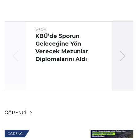
SPOR
KBÜ’de Sporun
Geleceğine Yön
Üni
Verecek Mezunlar
Oyun
Diplomalarını Aldı
ÖĞRENCI
ÖĞRENCI