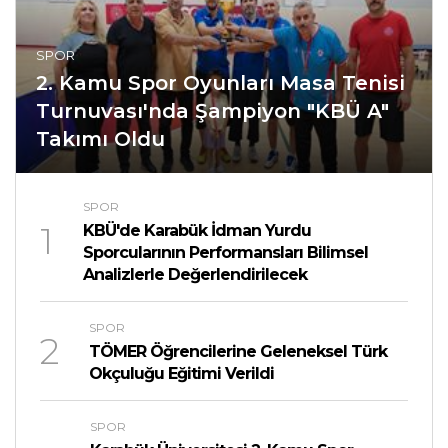
SPOR
2. Kamu Spor Oyunları Masa Tenisi
Turnuvası'nda Şampiyon "KBÜ A"
Takımı Oldu
SPOR
1
KBÜ'de Karabük İdman Yurdu
Sporcularının Performansları Bilimsel
Analizlerle Değerlendirilecek
SPOR
2
TÖMER Öğrencilerine Geleneksel Türk
Okçuluğu Eğitimi Verildi
SPOR