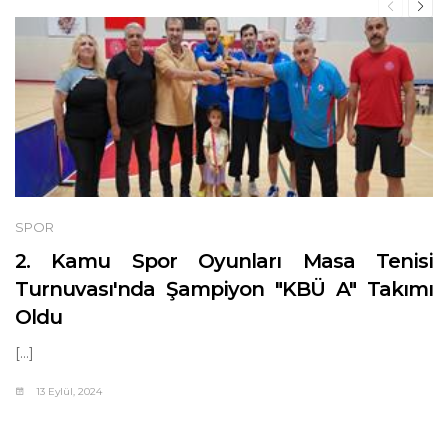
SPOR
asa Tenisi
KBÜ'de Karabük İdm
Ü A" Takımı
Sporcularının Performansla
Analizlerle Değerlendirilecek
[...]
12 Ağustos, 2024