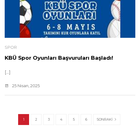
SPOR
KBÜ Spor Oyunları Başvuruları Başladı!
[...]
25 Nisan, 2025
SONRAKI
1
2
3
4
5
6