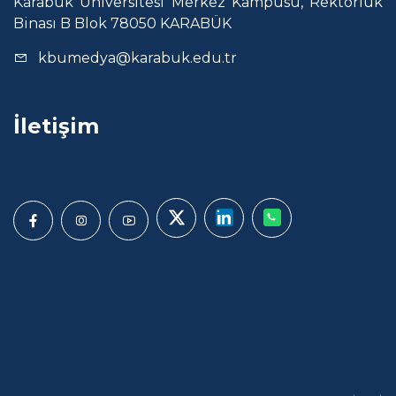
Karabük Üniversitesi Merkez Kampüsü, Rektörlük
Binası B Blok 78050 KARABÜK
kbumedya@karabuk.edu.tr
İletişim