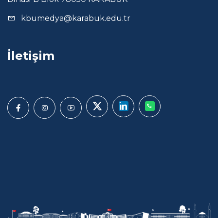
kbumedya@karabuk.edu.tr
İletişim