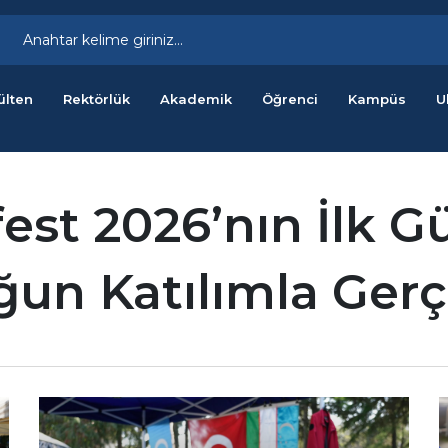
ülten
Rektörlük
Akademik
Öğrenci
Kampüs
U
fest 2026’nın İlk 
ğun Katılımla Gerçe