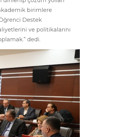
 dinlenip çözüm yolları
 akademik birimlere
e Öğrenci Destek
etlerini ve politikalarını
toplamak.” dedi.