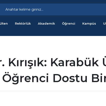
ülten
Rektörlük
Akademik
Öğrenci
Kampüs
U
. Kırışık: Karabük 
 Öğrenci Dostu Bir