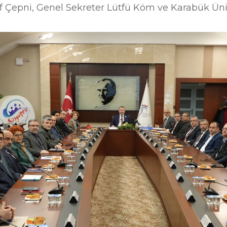
lif Çepni, Genel Sekreter Lütfü Köm ve Karabük Üni