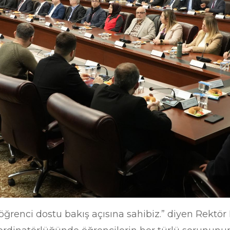
ğrenci dostu bakış açısına sahibiz.” diyen Rektör K