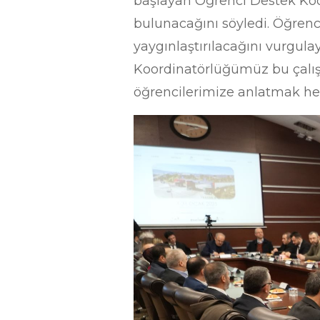
başlayan Öğrenci Destek Koo
bulunacağını söyledi. Öğren
yaygınlaştırılacağını vurgula
Koordinatörlüğümüz bu çalışm
öğrencilerimize anlatmak hem 