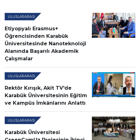
ULUSLARARASI
Etiyopyalı Erasmus+
Öğrencisinden Karabük
Üniversitesinde Nanoteknoloji
Alanında Başarılı Akademik
Çalışmalar
ULUSLARARASI
Rektör Kırışık, Akit TV'de
Karabük Üniversitesinin Eğitim
ve Kampüs İmkânlarını Anlattı
ULUSLARARASI
Karabük Üniversitesi
GreenCamUz Projesinin İkinci