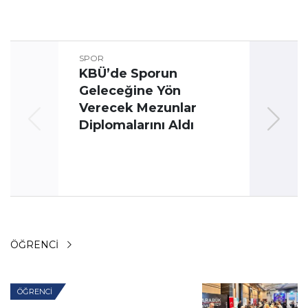
SPOR
KBÜ’de Sporun
Geleceğine Yön
Üni
Verecek Mezunlar
Oyun
Diplomalarını Aldı
ÖĞRENCI
ÖĞRENCI