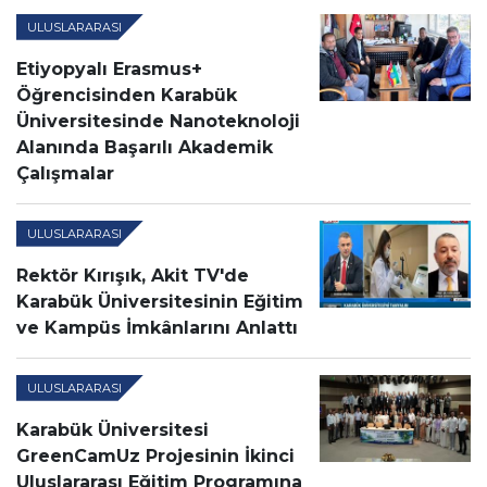
ULUSLARARASI
Etiyopyalı Erasmus+
Öğrencisinden Karabük
Üniversitesinde Nanoteknoloji
Alanında Başarılı Akademik
Çalışmalar
ULUSLARARASI
Rektör Kırışık, Akit TV'de
Karabük Üniversitesinin Eğitim
ve Kampüs İmkânlarını Anlattı
ULUSLARARASI
Karabük Üniversitesi
GreenCamUz Projesinin İkinci
Uluslararası Eğitim Programına