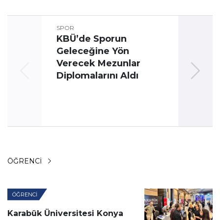
SPOR
KBÜ’de Sporun
Geleceğine Yön
Üni
Verecek Mezunlar
Oyun
Diplomalarını Aldı
ÖĞRENCI
ÖĞRENCI
Karabük Üniversitesi Konya