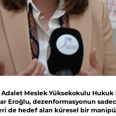
i Adalet Meslek Yüksekokulu Huku
lar Eroğlu, dezenformasyonun sadece
eri de hedef alan küresel bir manipü