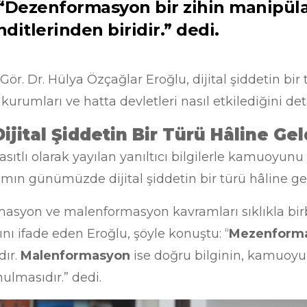
, “Dezenformasyon bir zihin manipüla
ditlerinden biridir.” dedi.
. Dr. Hülya Özçağlar Eroğlu, dijital şiddetin bir 
urumları ve hatta devletleri nasıl etkilediğini deta
ital Şiddetin Bir Türü Hâline Gel
ıtlı olarak yayılan yanıltıcı bilgilerle kamuoyu
ramın günümüzde dijital şiddetin bir türü hâline ge
yon ve malenformasyon kavramları sıklıkla birbir
ğını ifade eden Eroğlu, şöyle konuştu: “
Mezenform
dır.
Malenformasyon
ise doğru bilginin, kamuoy
ulmasıdır.” dedi.