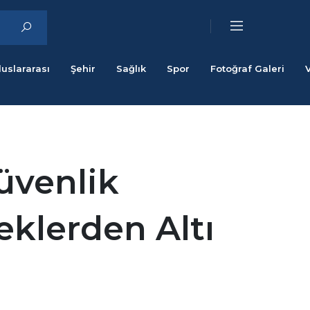
luslararası
Şehir
Sağlık
Spor
Fotoğraf Galeri
üvenlik
eklerden Altı