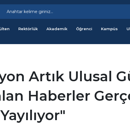
ülten
Rektörlük
Akademik
Öğrenci
Kampüs
U
on Artık Ulusal G
alan Haberler Gerç
Yayılıyor"