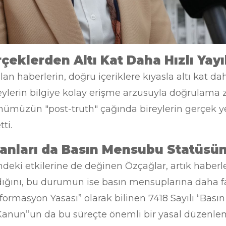
çeklerden Altı Kat Daha Hızlı Yayı
an haberlerin, doğru içeriklere kıyasla altı kat da
eylerin bilgiye kolay erişme arzusuyla doğrulam
nümüzün "post-truth" çağında bireylerin gerçek y
tti.
şanları da Basın Mensubu Statüsün
deki etkilerine de değinen Özçağlar, artık haberle
ldığını, bu durumun ise basın mensuplarına daha f
ormasyon Yasası” olarak bilinen 7418 Sayılı “Bası
 Kanun’’un da bu süreçte önemli bir yasal düzenl