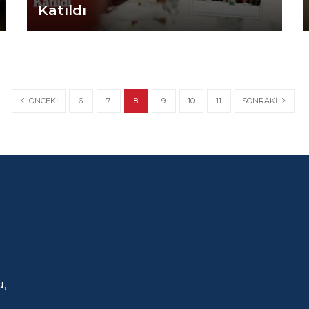
Katıldı
ÖNCEKI
SONRAKI
6
7
8
9
10
11
,