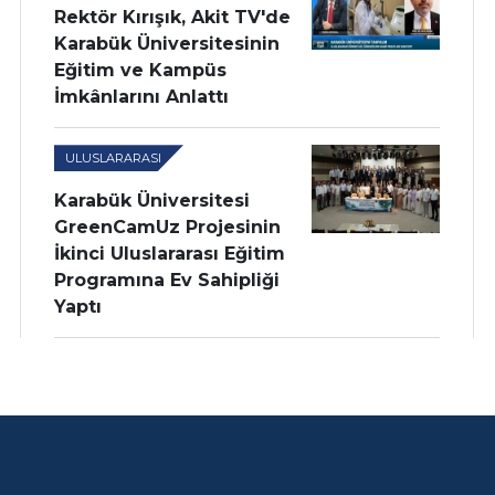
Rektör Kırışık, Akit TV'de
Karabük Üniversitesinin
Eğitim ve Kampüs
İmkânlarını Anlattı
ULUSLARARASI
Karabük Üniversitesi
GreenCamUz Projesinin
İkinci Uluslararası Eğitim
Programına Ev Sahipliği
Yaptı