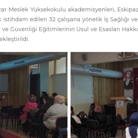
azar Meslek Yüksekokulu akademisyenleri, Eskip
rak istihdam edilen 32 çalışana yönelik İş Sağlığı v
ğı ve Güvenliği Eğitimlerinin Usul ve Esasları Hak
kleştirildi.