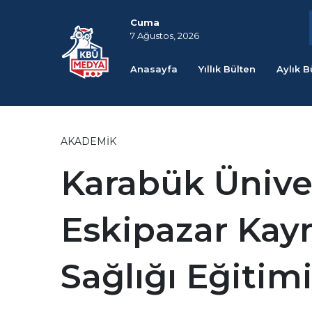
Cuma
7 Ağustos, 2026
Anasayfa
Yıllık Bülten
Aylık B
AKADEMIK
Karabük Ünive
Eskipazar Kaym
Sağlığı Eğitim