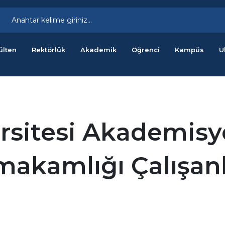
ülten
Rektörlük
Akademik
Öğrenci
Kampüs
U
rsitesi Akademisy
akamlığı Çalışanl
i