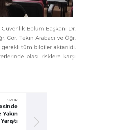
 Güvenlik Bölüm Başkanı Dr.
r. Gör. Tekin Arabacı ve Öğr.
gerekli tüm bilgiler aktarıldı.
erlerinde olası risklere karşı
SPOR
SPOR
S
tesinde
Karabük Üniversitesi
K
e Yakın
Parafest’25 Goalball
U
Yarıştı
Turnuvasında Çifte Kupa
H
Kazandı
K