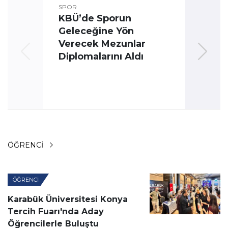
SPOR
KBÜ’de Sporun
Geleceğine Yön
Üni
Verecek Mezunlar
Oyun
Diplomalarını Aldı
ÖĞRENCI
ÖĞRENCI
Karabük Üniversitesi Konya
Tercih Fuarı'nda Aday
Öğrencilerle Buluştu