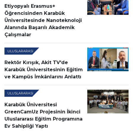
Etiyopyalı Erasmus+
Öğrencisinden Karabük
Üniversitesinde Nanoteknoloji
Alanında Başarılı Akademik
Çalışmalar
ULUSLARARASI
Rektör Kırışık, Akit TV'de
Karabük Üniversitesinin Eğitim
ve Kampüs İmkânlarını Anlattı
ULUSLARARASI
Karabük Üniversitesi
GreenCamUz Projesinin İkinci
Uluslararası Eğitim Programına
Ev Sahipliği Yaptı