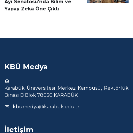
Ayı Senatosu'nda Bilim ve
Yapay Zekâ Öne Çıktı
KBÜ Medya
Karabük Üniversitesi Merkez Kampüsü, Rektörlük
Binası B Blok 78050 KARABÜK
kbumedya@karabuk.edu.tr
İletişim