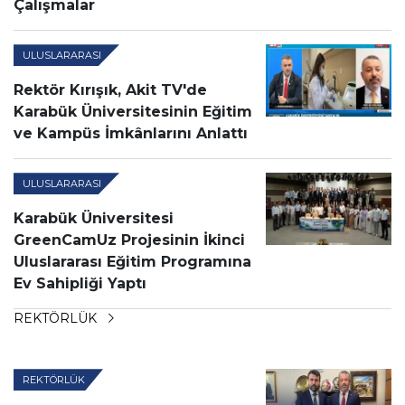
Çalışmalar
ULUSLARARASI
Rektör Kırışık, Akit TV'de
Karabük Üniversitesinin Eğitim
ve Kampüs İmkânlarını Anlattı
ULUSLARARASI
Karabük Üniversitesi
GreenCamUz Projesinin İkinci
Uluslararası Eğitim Programına
Ev Sahipliği Yaptı
REKTÖRLÜK
REKTÖRLÜK