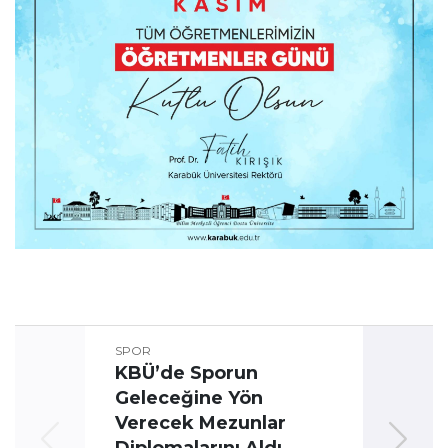
SPOR
KBÜ’de Sporun
Geleceğine Yön
Üni
Verecek Mezunlar
Oyun