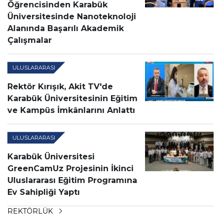
Öğrencisinden Karabük
Üniversitesinde Nanoteknoloji
Alanında Başarılı Akademik
Çalışmalar
ULUSLARARASI
Rektör Kırışık, Akit TV'de
Karabük Üniversitesinin Eğitim
ve Kampüs İmkânlarını Anlattı
ULUSLARARASI
Karabük Üniversitesi
GreenCamUz Projesinin İkinci
Uluslararası Eğitim Programına
Ev Sahipliği Yaptı
REKTÖRLÜK