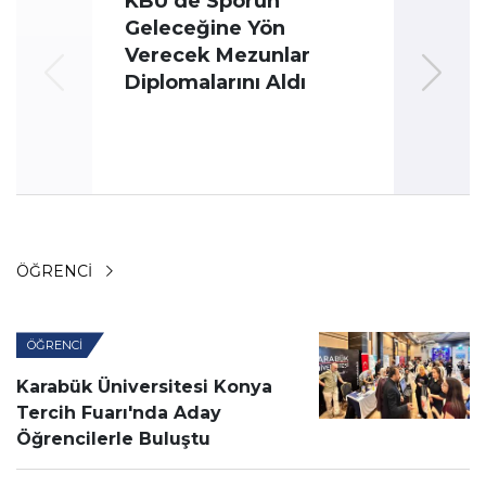
KBÜ’de Sporun
Geleceğine Yön
Üni
Verecek Mezunlar
Oyun
Diplomalarını Aldı
ÖĞRENCI
ÖĞRENCI
Karabük Üniversitesi Konya
Tercih Fuarı'nda Aday
Öğrencilerle Buluştu