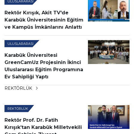
ULUSLARARASI
Rektör Kırışık, Akit TV'de
Karabük Üniversitesinin Eğitim
ve Kampüs İmkânlarını Anlattı
ULUSLARARASI
Karabük Üniversitesi
GreenCamUz Projesinin İkinci
Uluslararası Eğitim Programına
Ev Sahipliği Yaptı
REKTÖRLÜK
REKTÖRLÜK
Rektör Prof. Dr. Fatih
Kırışık’tan Karabük Milletvekili