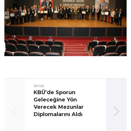
SPOR
KBÜ’de Sporun
Geleceğine Yön
Üni
Verecek Mezunlar
Oyun
Diplomalarını Aldı