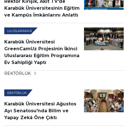
Rektör Kırışık, Akit TV'de
Karabük Üniversitesinin Eğitim
ve Kampüs İmkânlarını Anlattı
ULUSLARARASI
Karabük Üniversitesi
GreenCamUz Projesinin İkinci
Uluslararası Eğitim Programına
Ev Sahipliği Yaptı
REKTÖRLÜK
REKTÖRLÜK
Karabük Üniversitesi Ağustos
Ayı Senatosu'nda Bilim ve
Yapay Zekâ Öne Çıktı