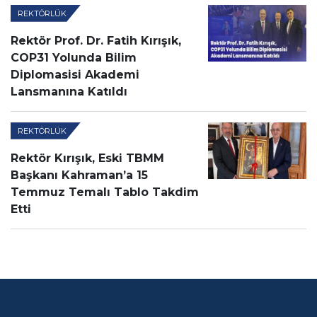
REKTÖRLÜK
Rektör Prof. Dr. Fatih Kırışık,
COP31 Yolunda Bilim
Diplomasisi Akademi
Lansmanına Katıldı
REKTÖRLÜK
Rektör Kırışık, Eski TBMM
Başkanı Kahraman’a 15
Temmuz Temalı Tablo Takdim
Etti