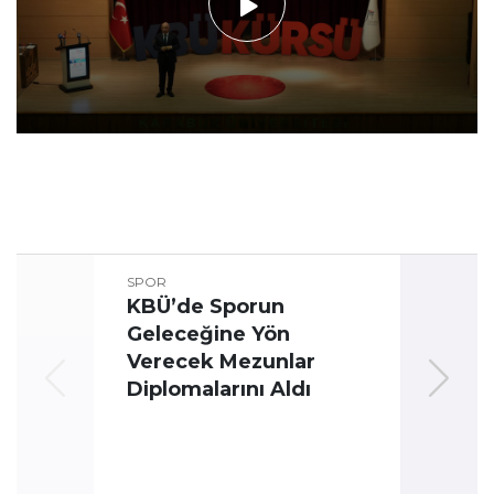
SPOR
KBÜ’de Sporun
Geleceğine Yön
Üni
Verecek Mezunlar
Oyun
Diplomalarını Aldı