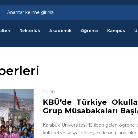
ülten
Rektörlük
Akademik
Öğrenci
Kampüs
U
berleri
SPOR
KBÜ’de Türkiye Okulla
Grup Müsabakaları Başl
Karabük Üniversitesi, 15 ilden gelen öğrencil
kültürel ve sosyal etkileşim de ön plana çıktı. [