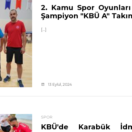
2. Kamu Spor Oyunları
Şampiyon "KBÜ A" Takı
[...]
13 Eylül, 2024
SPOR
KBÜ'de Karabük İdm