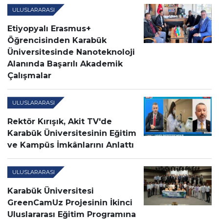
ULUSLARARASI
Etiyopyalı Erasmus+
Öğrencisinden Karabük
Üniversitesinde Nanoteknoloji
Alanında Başarılı Akademik
Çalışmalar
ULUSLARARASI
Rektör Kırışık, Akit TV'de
Karabük Üniversitesinin Eğitim
ve Kampüs İmkânlarını Anlattı
ULUSLARARASI
Karabük Üniversitesi
GreenCamUz Projesinin İkinci
Uluslararası Eğitim Programına