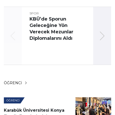
SPOR
KBÜ’de Sporun
Geleceğine Yön
Üni
Verecek Mezunlar
Oyun
Diplomalarını Aldı
ÖĞRENCI
ÖĞRENCI
Karabük Üniversitesi Konya