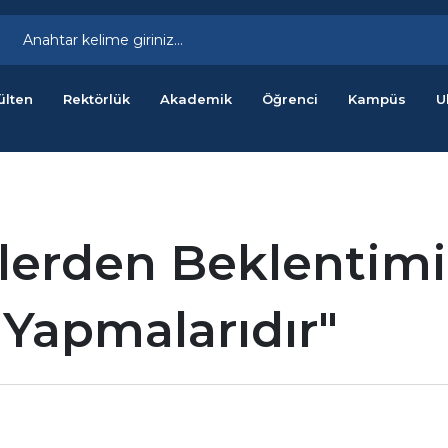
ülten
Rektörlük
Akademik
Öğrenci
Kampüs
U
lerden Beklentim
 Yapmalarıdır"