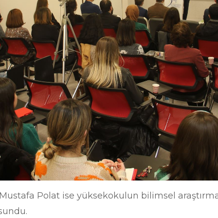
ustafa Polat ise yüksekokulun bilimsel araştırmal
 sundu.