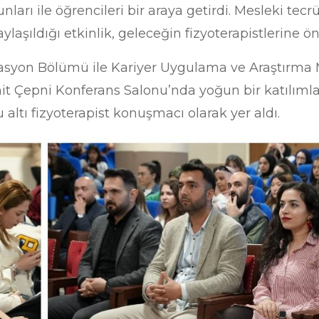
rı ile öğrencileri bir araya getirdi. Mesleki tecrüb
laşıldığı etkinlik, geleceğin fizyoterapistlerine ö
asyon Bölümü ile Kariyer Uygulama ve Araştırma M
amit Çepni Konferans Salonu’nda yoğun bir katılıml
ltı fizyoterapist konuşmacı olarak yer aldı.