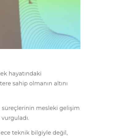
lek hayatındaki
ktere sahip olmanın altını
j süreçlerinin mesleki gelişim
ı vurguladı.
ce teknik bilgiyle değil,