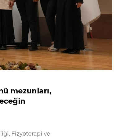
mü mezunları,
leceğin
iği, Fizyoterapi ve