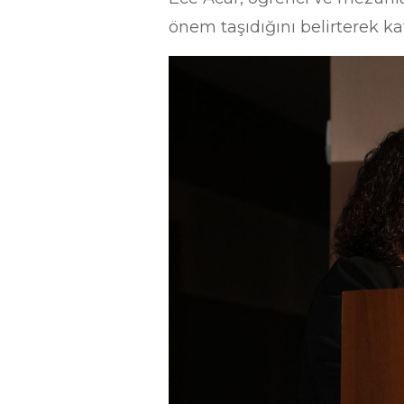
önem taşıdığını belirterek ka