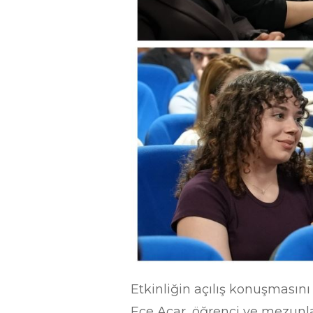
Etkinliğin açılış konuşmasın
Ece Acar, öğrenci ve mezunla