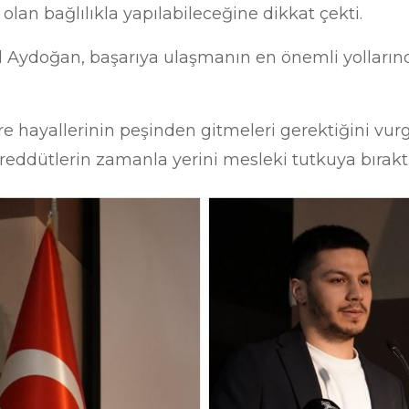
lan bağlılıkla yapılabileceğine dikkat çekti.
al Aydoğan, başarıya ulaşmanın en önemli yolların
ere hayallerinin peşinden gitmeleri gerektiğini vu
eddütlerin zamanla yerini mesleki tutkuya bıraktı