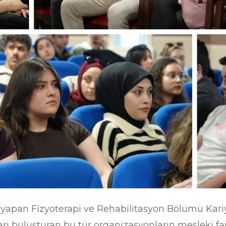
ı yapan Fizyoterapi ve Rehabilitasyon Bölümü Kari
rı buluşturan bu tür organizasyonların mesleki fa