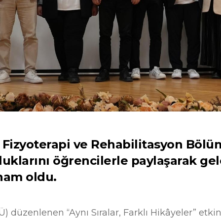
 Fizyoterapi ve Rehabilitasyon Bölü
uluklarını öğrencilerle paylaşarak ge
lham oldu.
 düzenlenen “Aynı Sıralar, Farklı Hikâyeler” etkinl