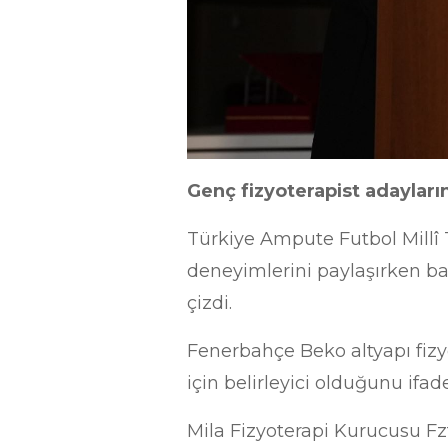
Genç fizyoterapist adayların
Türkiye Ampute Futbol Millî 
deneyimlerini paylaşırken başa
çizdi.
Fenerbahçe Beko altyapı fizyo
için belirleyici olduğunu ifad
Mila Fizyoterapi Kurucusu Fzt