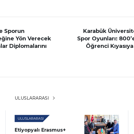
e Sporun
Karabük Üniversi
eğine Yön Verecek
Spor Oyunları: 800’
ar Diplomalarını
Öğrenci Kıyasıya 
ULUSLARARASI
ULUSLARARASI
Etiyopyalı Erasmus+