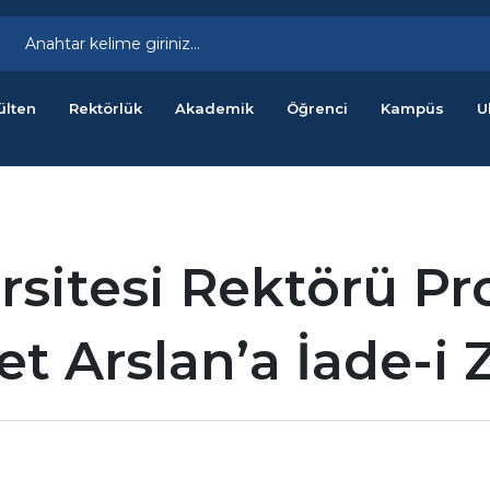
ülten
Rektörlük
Akademik
Öğrenci
Kampüs
U
sitesi Rektörü Pro
ret Arslan’a İade-i 