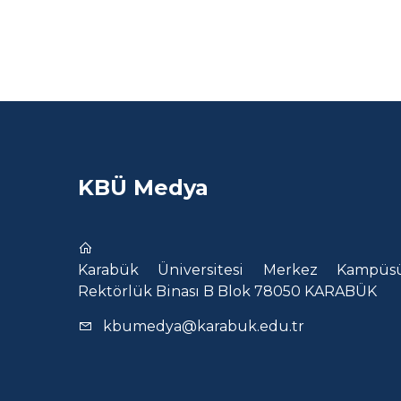
KBÜ Medya
Karabük Üniversitesi Merkez Kampüsü
Rektörlük Binası B Blok 78050 KARABÜK
kbumedya@karabuk.edu.tr