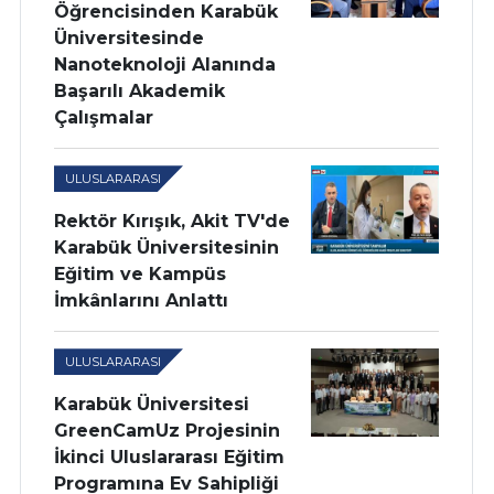
Öğrencisinden Karabük
Üniversitesinde
Nanoteknoloji Alanında
Başarılı Akademik
Çalışmalar
ULUSLARARASI
Rektör Kırışık, Akit TV'de
Karabük Üniversitesinin
Eğitim ve Kampüs
İmkânlarını Anlattı
ULUSLARARASI
Karabük Üniversitesi
GreenCamUz Projesinin
İkinci Uluslararası Eğitim
Programına Ev Sahipliği