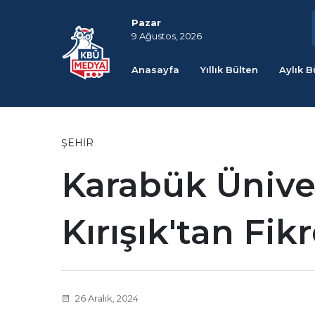
Pazar
9 Ağustos, 2026
Anasayfa
Yıllık Bülten
Aylık B
ŞEHIR
Karabük Üniver
Kırışık'tan Fik
26 Aralık, 2024