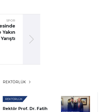
SPOR
SPOR
S
tesinde
Karabük Üniversitesi
K
e Yakın
Parafest’25 Goalball
U
Yarıştı
Turnuvasında Çifte Kupa
H
Kazandı
K
REKTÖRLÜK
REKTÖRLÜK
Rektör Prof. Dr. Fatih