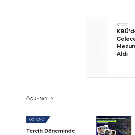
SPOR
KBÜ’d
Gelec
Mezunl
Aldı
ÖĞRENCI
ÖĞRENCI
Tercih Döneminde