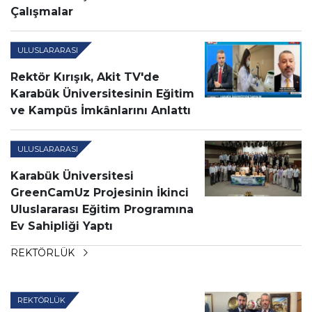
Çalışmalar
ULUSLARARASI
Rektör Kırışık, Akit TV'de
Karabük Üniversitesinin Eğitim
ve Kampüs İmkânlarını Anlattı
ULUSLARARASI
Karabük Üniversitesi
GreenCamUz Projesinin İkinci
Uluslararası Eğitim Programına
Ev Sahipliği Yaptı
REKTÖRLÜK
REKTÖRLÜK