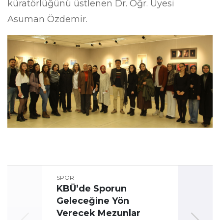
küratörlüğünü üstlenen Dr. Öğr. Üyesi
Asuman Özdemir.
SPOR
KBÜ’de Sporun
Geleceğine Yön
Üni
Verecek Mezunlar
Oyun