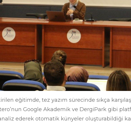
irilen eğitimde, tez yazım sürecinde sıkça karşı
Zotero’nun Google Akademik ve DergiPark gibi plat
analiz ederek otomatik künyeler oluşturabildiği kat