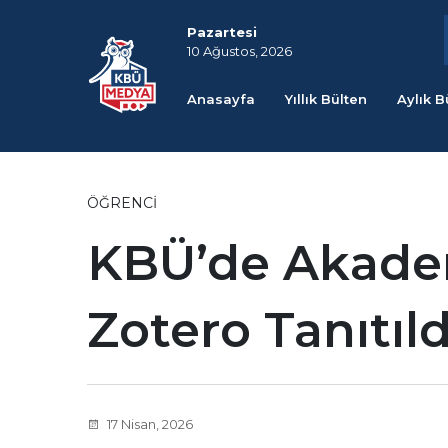
Pazartesi
10 Ağustos, 2026
Anasayfa
Yıllık Bülten
Aylık B
ÖĞRENCI
KBÜ’de Akadem
Zotero Tanıtıld
17 Nisan, 2026