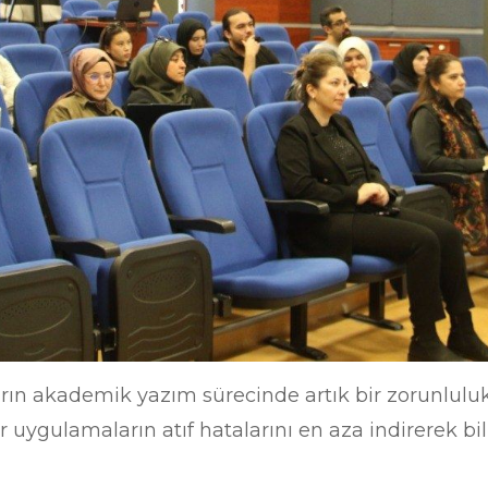
arın akademik yazım sürecinde artık bir zorunluluk
r uygulamaların atıf hatalarını en aza indirerek bil