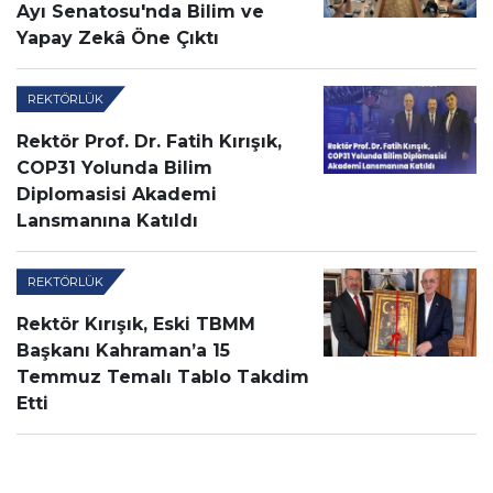
Ayı Senatosu'nda Bilim ve
Yapay Zekâ Öne Çıktı
REKTÖRLÜK
Rektör Prof. Dr. Fatih Kırışık,
COP31 Yolunda Bilim
Diplomasisi Akademi
Lansmanına Katıldı
REKTÖRLÜK
Rektör Kırışık, Eski TBMM
Başkanı Kahraman’a 15
Temmuz Temalı Tablo Takdim
Etti