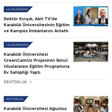
ULUSLARARASI
Rektör Kırışık, Akit TV'de
Karabük Üniversitesinin Eğitim
ve Kampüs İmkânlarını Anlattı
ULUSLARARASI
Karabük Üniversitesi
GreenCamUz Projesinin İkinci
Uluslararası Eğitim Programına
Ev Sahipliği Yaptı
REKTÖRLÜK
REKTÖRLÜK
Karabük Üniversitesi Ağustos