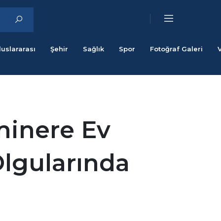
luslararası
Şehir
Sağlık
Spor
Fotoğraf Galeri
minere Ev
Olgularında