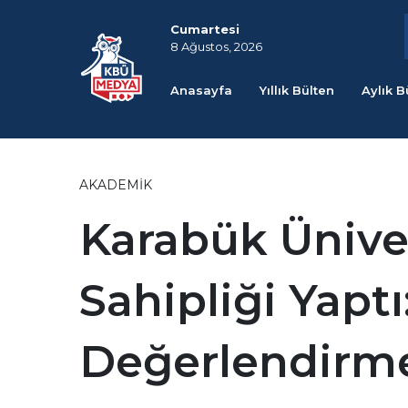
Cumartesi
8 Ağustos, 2026
Anasayfa
Yıllık Bülten
Aylık B
AKADEMIK
Karabük Ünive
Sahipliği Yapt
Değerlendirm