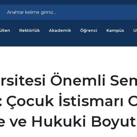
ülten
Rektörlük
Akademik
Öğrenci
Kampüs
U
rsitesi Önemli Se
ı: Çocuk İstismarı 
e ve Hukuki Boyut