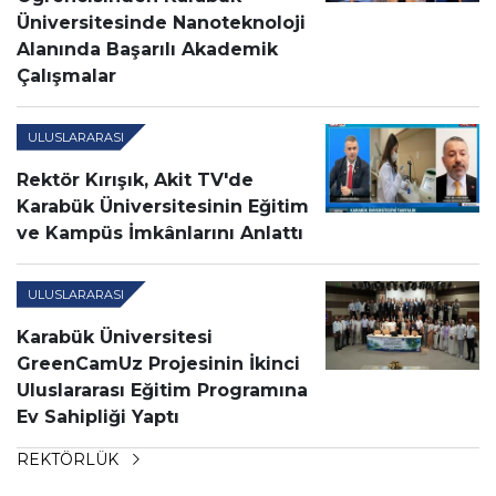
Üniversitesinde Nanoteknoloji
Alanında Başarılı Akademik
Çalışmalar
ULUSLARARASI
Rektör Kırışık, Akit TV'de
Karabük Üniversitesinin Eğitim
ve Kampüs İmkânlarını Anlattı
ULUSLARARASI
Karabük Üniversitesi
GreenCamUz Projesinin İkinci
Uluslararası Eğitim Programına
Ev Sahipliği Yaptı
REKTÖRLÜK