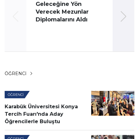
Geleceğine Yön
Üni
Verecek Mezunlar
Oyun
Diplomalarını Aldı
ÖĞRENCI
ÖĞRENCI
Karabük Üniversitesi Konya
Tercih Fuarı'nda Aday
Öğrencilerle Buluştu
ÖĞRENCI