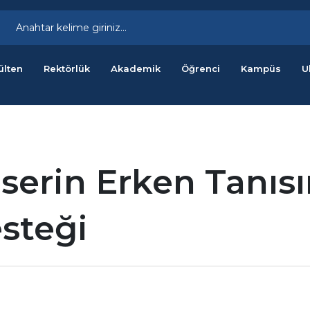
ülten
Rektörlük
Akademik
Öğrenci
Kampüs
U
nserin Erken Tanıs
steği