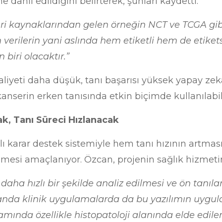
 dâhil edildiğini belirterek, şunları kaydetti:
 veri kaynaklarından gelen örneğin NCT ve TCGA g
n verilerin yani aslında hem etiketli hem de etiketsi
 biri olacaktır.”
liyeti daha düşük, tanı başarısı yüksek yapay zekâ
kanserin erken tanısında etkin biçimde kullanılabi
ak, Tanı Süreci Hızlanacak
nlı karar destek sistemiyle hem tanı hızının artma
mesi amaçlanıyor. Özcan, projenin sağlık hizmetine 
daha hızlı bir şekilde analiz edilmesi ve ön tanılar
anda klinik uygulamalarda da bu yazılımın uygula
mında özellikle histopatoloji alanında elde edile