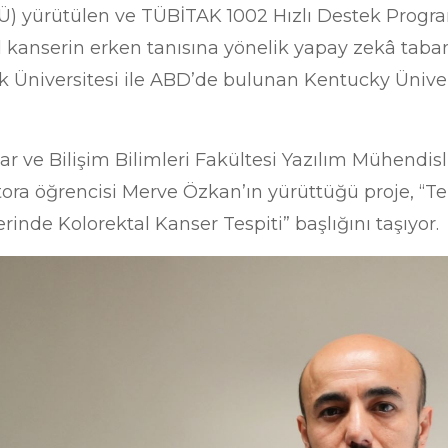
Ü) yürütülen ve TÜBİTAK 1002 Hızlı Destek Prog
 kanserin erken tanısına yönelik yapay zekâ tabanl
ük Üniversitesi ile ABD’de bulunan Kentucky Ünivers
yar ve Bilişim Bilimleri Fakültesi Yazılım Mühendi
tora öğrencisi Merve Özkan’ın yürüttüğü proje, “T
rinde Kolorektal Kanser Tespiti” başlığını taşıyor.