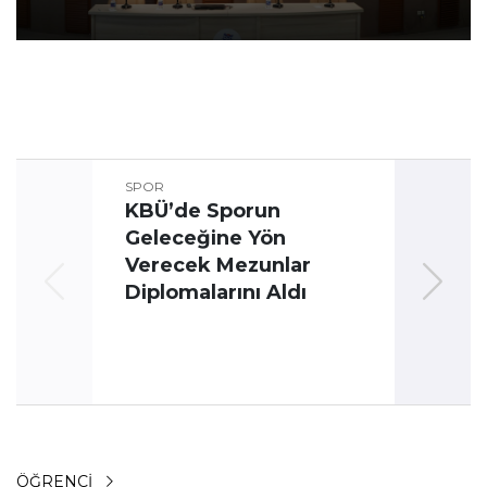
SPOR
KBÜ’de Sporun
Geleceğine Yön
Üni
Verecek Mezunlar
Oyun
Diplomalarını Aldı
ÖĞRENCI