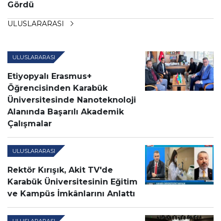
Gördü
ULUSLARARASI
ULUSLARARASI
Etiyopyalı Erasmus+
Öğrencisinden Karabük
Üniversitesinde Nanoteknoloji
Alanında Başarılı Akademik
Çalışmalar
ULUSLARARASI
Rektör Kırışık, Akit TV'de
Karabük Üniversitesinin Eğitim
ve Kampüs İmkânlarını Anlattı
ULUSLARARASI