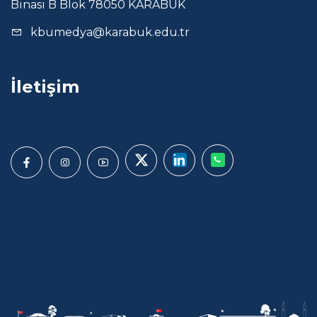
Binası B Blok 78050 KARABÜK
kbumedya@karabuk.edu.tr
İletişim