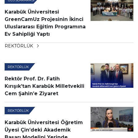
Karabük Üniversitesi
GreenCamUz Projesinin İkinci
Uluslararası Eğitim Programına
Ev Sahipliği Yaptı
REKTÖRLÜK
REKTÖRLÜK
Rektör Prof. Dr. Fatih
Kırışık’tan Karabük Milletvekili
Cem Şahin’e Ziyaret
REKTÖRLÜK
Karabük Üniversitesi Öğretim
Üyesi Çin’deki Akademik
Başarı Modelini Yerinde