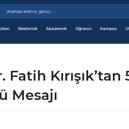
ülten
Rektörlük
Akademik
Öğrenci
Kampüs
U
. Fatih Kırışık’tan
ü Mesajı