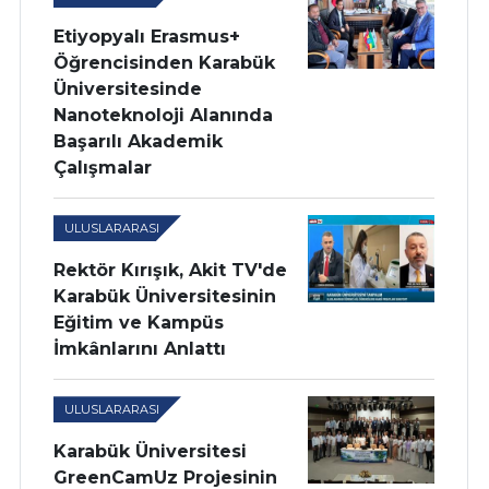
Etiyopyalı Erasmus+
Öğrencisinden Karabük
Üniversitesinde
Nanoteknoloji Alanında
Başarılı Akademik
Çalışmalar
ULUSLARARASI
Rektör Kırışık, Akit TV'de
Karabük Üniversitesinin
Eğitim ve Kampüs
İmkânlarını Anlattı
ULUSLARARASI
Karabük Üniversitesi
GreenCamUz Projesinin