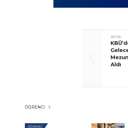
SPOR
KBÜ’d
Gelec
Mezunl
Aldı
ÖĞRENCI
ÖĞRENCI