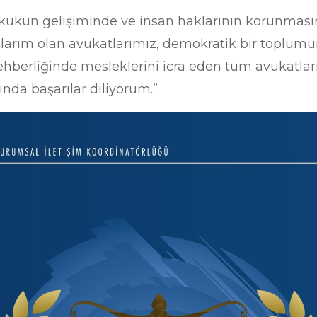
kukun gelişiminde ve insan haklarının korunmas
arım olan avukatlarımız, demokratik bir toplum
hberliğinde mesleklerini icra eden tüm avukatlar
nda başarılar diliyorum.”