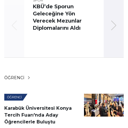
SPOR
KBÜ’de Sporun
Geleceğine Yön
Üni
Verecek Mezunlar
Oyun
Diplomalarını Aldı
ÖĞRENCI
ÖĞRENCI
Karabük Üniversitesi Konya
Tercih Fuarı'nda Aday
Öğrencilerle Buluştu