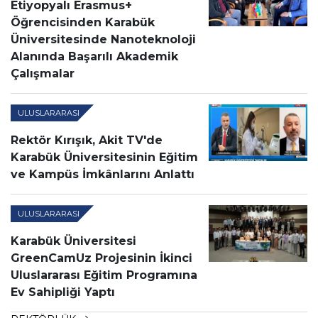
Etiyopyalı Erasmus+
Öğrencisinden Karabük
Üniversitesinde Nanoteknoloji
Alanında Başarılı Akademik
Çalışmalar
ULUSLARARASI
Rektör Kırışık, Akit TV'de
Karabük Üniversitesinin Eğitim
ve Kampüs İmkânlarını Anlattı
ULUSLARARASI
Karabük Üniversitesi
GreenCamUz Projesinin İkinci
Uluslararası Eğitim Programına
Ev Sahipliği Yaptı