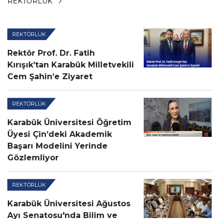
REKTÖRLÜK
REKTÖRLÜK
Rektör Prof. Dr. Fatih
Kırışık’tan Karabük Milletvekili
Cem Şahin’e Ziyaret
REKTÖRLÜK
Karabük Üniversitesi Öğretim
Üyesi Çin’deki Akademik
Başarı Modelini Yerinde
Gözlemliyor
REKTÖRLÜK
Karabük Üniversitesi Ağustos
Ayı Senatosu'nda Bilim ve