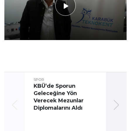
SPOR
KBÜ’de Sporun
Geleceğine Yön
Üni
Verecek Mezunlar
Oyun
Diplomalarını Aldı