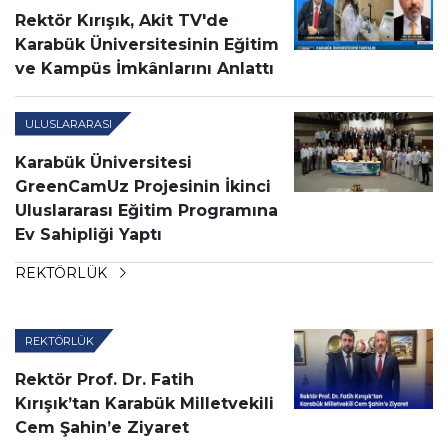
Rektör Kırışık, Akit TV'de
Karabük Üniversitesinin Eğitim
ve Kampüs İmkânlarını Anlattı
ULUSLARARASI
Karabük Üniversitesi
GreenCamUz Projesinin İkinci
Uluslararası Eğitim Programına
Ev Sahipliği Yaptı
REKTÖRLÜK
REKTÖRLÜK
Rektör Prof. Dr. Fatih
Kırışık’tan Karabük Milletvekili
Cem Şahin’e Ziyaret