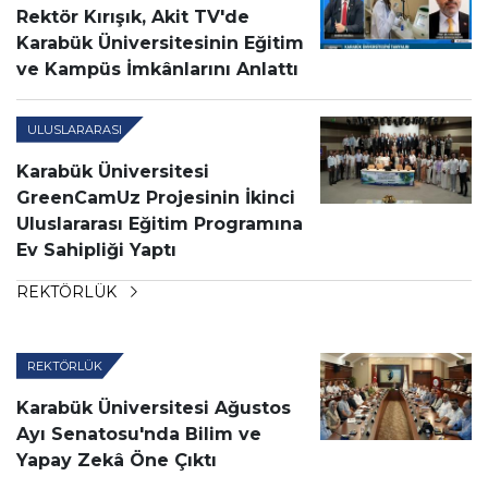
Rektör Kırışık, Akit TV'de
Karabük Üniversitesinin Eğitim
ve Kampüs İmkânlarını Anlattı
ULUSLARARASI
Karabük Üniversitesi
GreenCamUz Projesinin İkinci
Uluslararası Eğitim Programına
Ev Sahipliği Yaptı
REKTÖRLÜK
REKTÖRLÜK
Karabük Üniversitesi Ağustos
Ayı Senatosu'nda Bilim ve
Yapay Zekâ Öne Çıktı