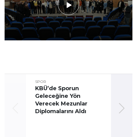
SPOR
KBÜ’de Sporun
Geleceğine Yön
Üni
Verecek Mezunlar
Oyun
Diplomalarını Aldı