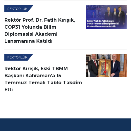
REKTÖRLÜK
Rektör Prof. Dr. Fatih Kırışık,
COP31 Yolunda Bilim
Diplomasisi Akademi
Lansmanına Katıldı
REKTÖRLÜK
Rektör Kırışık, Eski TBMM
Başkanı Kahraman’a 15
Temmuz Temalı Tablo Takdim
Etti