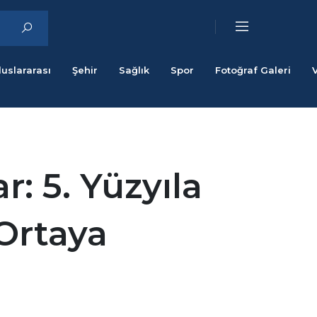
luslararası
Şehir
Sağlık
Spor
Fotoğraf Galeri
r: 5. Yüzyıla
 Ortaya