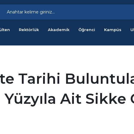
ülten
Rektörlük
Akademik
Öğrenci
Kampüs
U
e Tarihi Buluntula
. Yüzyıla Ait Sikke