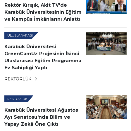
Rektör Kırışık, Akit TV'de
Karabük Üniversitesinin Eğitim
ve Kampüs İmkânlarını Anlattı
ULUSLARARASI
Karabük Üniversitesi
GreenCamUz Projesinin İkinci
Uluslararası Eğitim Programına
Ev Sahipliği Yaptı
REKTÖRLÜK
REKTÖRLÜK
Karabük Üniversitesi Ağustos
Ayı Senatosu'nda Bilim ve
Yapay Zekâ Öne Çıktı