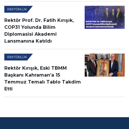
REKTÖRLÜK
Rektör Prof. Dr. Fatih Kırışık,
COP31 Yolunda Bilim
Diplomasisi Akademi
Lansmanına Katıldı
REKTÖRLÜK
Rektör Kırışık, Eski TBMM
Başkanı Kahraman’a 15
Temmuz Temalı Tablo Takdim
Etti