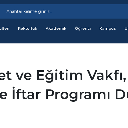
ülten
Rektörlük
Akademik
Öğrenci
Kampüs
U
t ve Eğitim Vakfı
e İftar Programı 