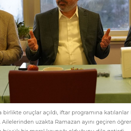
irlikte oruçlar açıldı, iftar programına katılanl
. Ailelerinden uzakta Ramazan ayını geçiren öğrenc