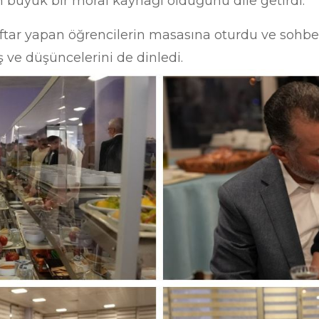
n büyük bir moral kaynağı olduğunu dile getirdi.
k, iftar yapan öğrencilerin masasına oturdu ve sohbe
üş ve düşüncelerini de dinledi.