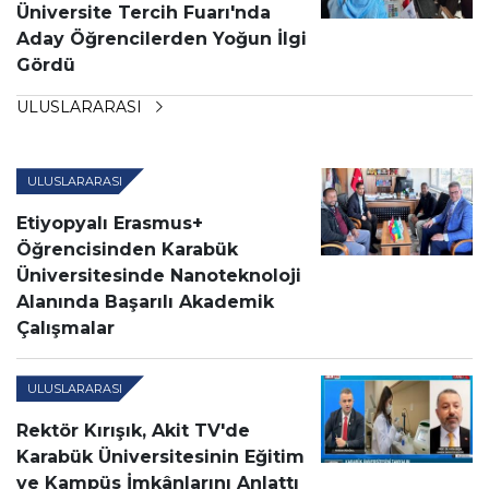
Üniversite Tercih Fuarı'nda
Aday Öğrencilerden Yoğun İlgi
Gördü
ULUSLARARASI
ULUSLARARASI
Etiyopyalı Erasmus+
Öğrencisinden Karabük
Üniversitesinde Nanoteknoloji
Alanında Başarılı Akademik
Çalışmalar
ULUSLARARASI
Rektör Kırışık, Akit TV'de
Karabük Üniversitesinin Eğitim
ve Kampüs İmkânlarını Anlattı