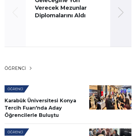
Geleceğine Yön
Üni
Verecek Mezunlar
Oyun
Diplomalarını Aldı
ÖĞRENCI
ÖĞRENCI
Karabük Üniversitesi Konya
Tercih Fuarı'nda Aday
Öğrencilerle Buluştu
ÖĞRENCI