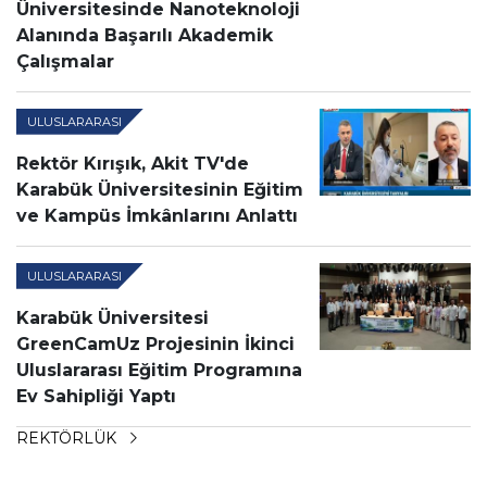
Üniversitesinde Nanoteknoloji
Alanında Başarılı Akademik
Çalışmalar
ULUSLARARASI
Rektör Kırışık, Akit TV'de
Karabük Üniversitesinin Eğitim
ve Kampüs İmkânlarını Anlattı
ULUSLARARASI
Karabük Üniversitesi
GreenCamUz Projesinin İkinci
Uluslararası Eğitim Programına
Ev Sahipliği Yaptı
REKTÖRLÜK