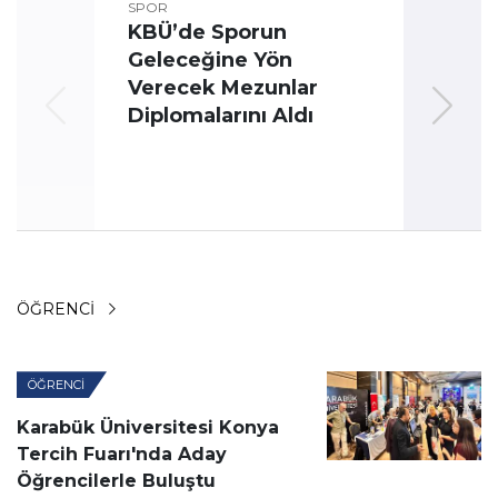
SPOR
KBÜ’de Sporun
Geleceğine Yön
Üni
Verecek Mezunlar
Oyun
Diplomalarını Aldı
ÖĞRENCI
ÖĞRENCI
Karabük Üniversitesi Konya
Tercih Fuarı'nda Aday
Öğrencilerle Buluştu