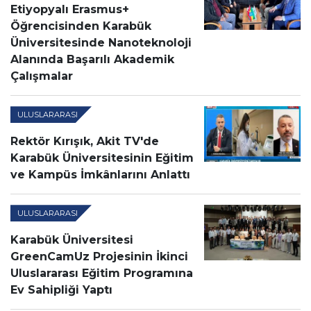
Etiyopyalı Erasmus+
Öğrencisinden Karabük
Üniversitesinde Nanoteknoloji
Alanında Başarılı Akademik
Çalışmalar
ULUSLARARASI
Rektör Kırışık, Akit TV'de
Karabük Üniversitesinin Eğitim
ve Kampüs İmkânlarını Anlattı
ULUSLARARASI
Karabük Üniversitesi
GreenCamUz Projesinin İkinci
Uluslararası Eğitim Programına
Ev Sahipliği Yaptı