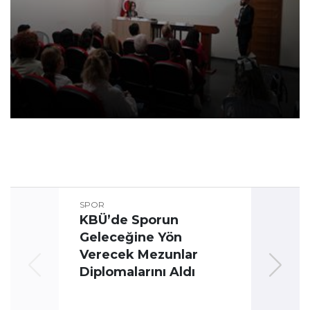
SPOR
KBÜ’de Sporun
Geleceğine Yön
Üni
Verecek Mezunlar
Oyun
Diplomalarını Aldı