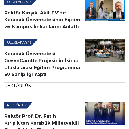
ULUSLARARASI
Rektör Kırışık, Akit TV'de
Karabük Üniversitesinin Eğitim
ve Kampüs İmkânlarını Anlattı
ULUSLARARASI
Karabük Üniversitesi
GreenCamUz Projesinin İkinci
Uluslararası Eğitim Programına
Ev Sahipliği Yaptı
REKTÖRLÜK
REKTÖRLÜK
Rektör Prof. Dr. Fatih
Kırışık’tan Karabük Milletvekili