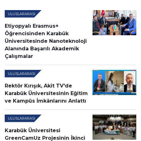
ULUSLARARASI
Etiyopyalı Erasmus+
Öğrencisinden Karabük
Üniversitesinde Nanoteknoloji
Alanında Başarılı Akademik
Çalışmalar
ULUSLARARASI
Rektör Kırışık, Akit TV'de
Karabük Üniversitesinin Eğitim
ve Kampüs İmkânlarını Anlattı
ULUSLARARASI
Karabük Üniversitesi
GreenCamUz Projesinin İkinci