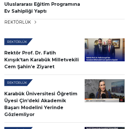
Uluslararası Eğitim Programına
Ev Sahipliği Yaptı
REKTÖRLÜK
REKTÖRLÜK
Rektör Prof. Dr. Fatih
Kırışık’tan Karabük Milletvekili
Cem Şahin’e Ziyaret
REKTÖRLÜK
Karabük Üniversitesi Öğretim
Üyesi Çin’deki Akademik
Başarı Modelini Yerinde
Gözlemliyor