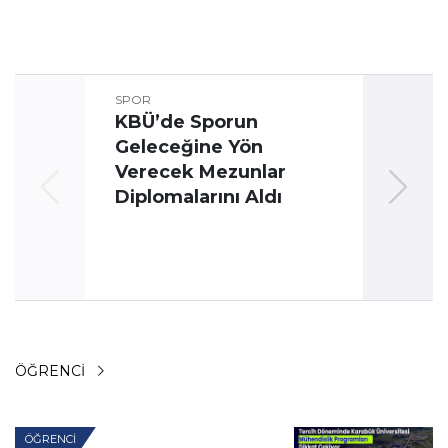
SPOR
KBÜ’de Sporun
Geleceğine Yön
Üni
Verecek Mezunlar
Oyun
Diplomalarını Aldı
ÖĞRENCI
ÖĞRENCI