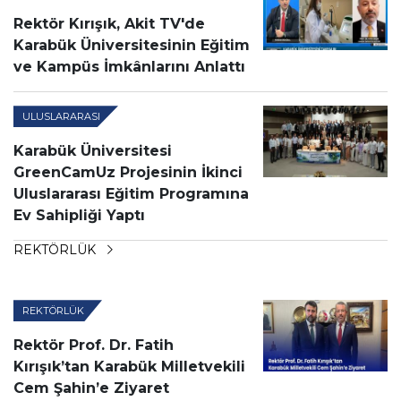
Rektör Kırışık, Akit TV'de
Karabük Üniversitesinin Eğitim
ve Kampüs İmkânlarını Anlattı
ULUSLARARASI
Karabük Üniversitesi
GreenCamUz Projesinin İkinci
Uluslararası Eğitim Programına
Ev Sahipliği Yaptı
REKTÖRLÜK
REKTÖRLÜK
Rektör Prof. Dr. Fatih
Kırışık’tan Karabük Milletvekili
Cem Şahin’e Ziyaret