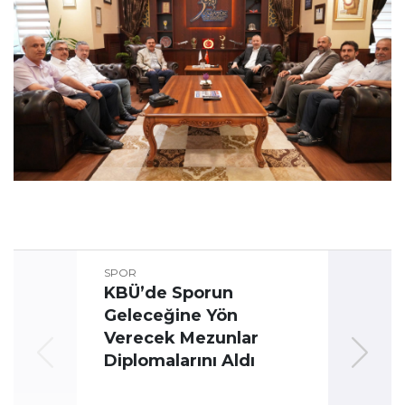
SPOR
KBÜ’de Sporun
Geleceğine Yön
Üni
Verecek Mezunlar
Oyun
Diplomalarını Aldı