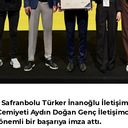
Safranbolu Türker İnanoğlu İletişim 
Cemiyeti Aydın Doğan Genç İletişimc
nemli bir başarıya imza attı.