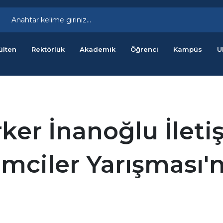
ülten
Rektörlük
Akademik
Öğrenci
Kampüs
U
ker İnanoğlu İleti
şimciler Yarışması