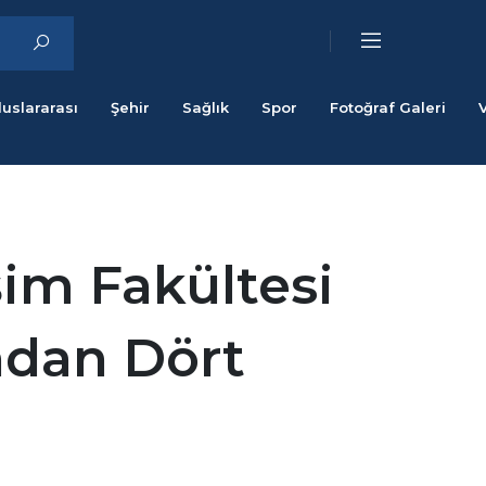
luslararası
Şehir
Sağlık
Spor
Fotoğraf Galeri
şim Fakültesi
'ndan Dört