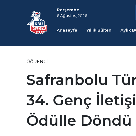
Perşembe
6 Ağustos, 2026
Anasayfa
Yıllık Bülten
Aylık B
ÖĞRENCI
Safranbolu Tür
34. Genç İleti
Ödülle Döndü